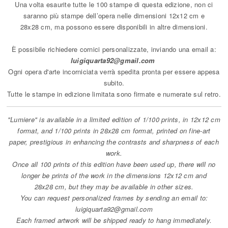
Una volta esaurite tutte le 100 stampe di questa edizione, non ci
saranno più stampe dell’opera nelle dimensioni 12x12 cm e
28x28 cm, ma possono essere disponibili in altre dimensioni.
È possibile richiedere cornici personalizzate, inviando una email a:
luigiquarta92@gmail.com
Ogni opera d'arte incorniciata verrà spedita pronta per essere appesa
subito.
Tutte le stampe in edizione limitata sono firmate e numerate sul retro.
"Lumiere" is available in a limited edition of 1/100 prints, in 12x12 cm
format,
and 1/100 prints in 28x28 cm format, printed on fine-art
paper,
prestigious in enhancing the contrasts and sharpness of each
work.
Once all 100 prints of this edition have been used up, there will no
longer be prints of the work in the dimensions 12x12 cm and
28x28 cm, but they may be available in other sizes.
You can request personalized frames by sending an email to:
luigiquarta92@gmail.com
Each framed artwork will be shipped ready to hang immediately.