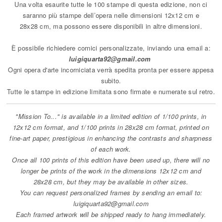
Una volta esaurite tutte le 100 stampe di questa edizione, non ci
saranno più stampe dell’opera nelle dimensioni 12x12 cm e
28x28 cm, ma possono essere disponibili in altre dimensioni.
È possibile richiedere cornici personalizzate, inviando una email a:
luigiquarta92@gmail.com
Ogni opera d'arte incorniciata verrà spedita pronta per essere appesa
subito.
Tutte le stampe in edizione limitata sono firmate e numerate sul retro.
"Mission To..." is available in a limited edition of 1/100 prints, in
12x12 cm format,
and 1/100 prints in 28x28 cm format, printed on
fine-art paper,
prestigious in enhancing the contrasts and sharpness
of each work.
Once all 100 prints of this edition have been used up, there will no
longer be prints of the work in the dimensions 12x12 cm and
28x28 cm, but they may be available in other sizes.
You can request personalized frames by sending an email to:
luigiquarta92@gmail.com
Each framed artwork will be shipped ready to hang immediately.